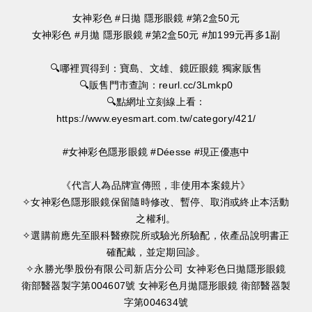
女神彩色 #日拋 隱形眼鏡 #第2盒50元
女神彩色 #月拋 隱形眼鏡 #第2盒50元 #加199元再多1副
🔍哪裡買得到：寶島、文雄、鏡匠眼鏡 獨家販售
🔍販售門市查詢：reurl.cc/3Lmkp0
🔍點網址立刻線上看：
https://www.eyesmart.com.tw/category/421/
#女神彩色隱形眼鏡 #Déesse #現正優惠中
《代言人為品牌宣傳照，非使用本案鏡片》
✧女神彩色隱形眼鏡保留隨時修改、暫停、取消或終止本活動
之權利。
✧選購前應先至眼科醫療院所或驗光所驗配，依產品說明書正
確配戴，並定期回診。
✧永勝光學股份有限公司新店分公司 女神彩色日拋隱形眼鏡
衛部醫器製字第004607號 女神彩色月拋隱形眼鏡 衛部醫器製
字第004634號